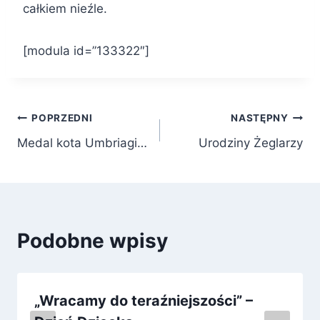
całkiem nieźle.
[modula id=”133322″]
Nawigacja
POPRZEDNI
NASTĘPNY
Medal kota Umbriagi…
Urodziny Żeglarzy
wpisu
Podobne wpisy
„Wracamy do teraźniejszości” –