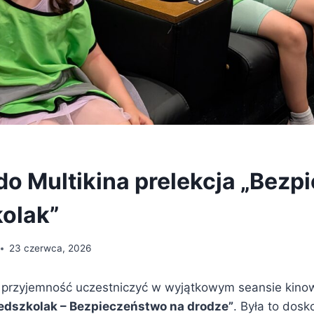
do Multikina prelekcja „Bezp
olak”
23 czerwca, 2026
 przyjemność uczestniczyć w wyjątkowym seansie kino
edszkolak – Bezpieczeństwo na drodze”
. Była to dosk