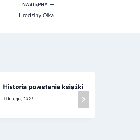
NASTĘPNY
Urodziny Olka
Historia powstania książki
Pierws
11 lutego, 2022
21 marca, 