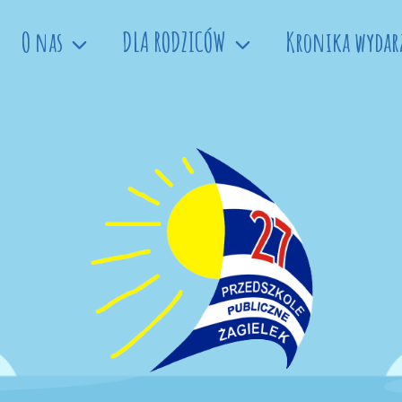
O nas
DLA RODZICÓW
Kronika wydar