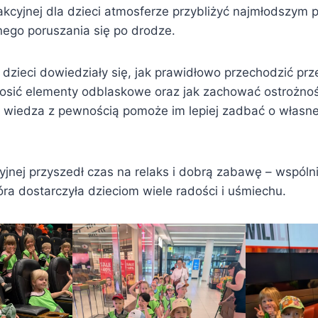
trakcyjnej dla dzieci atmosferze przybliżyć najmłodszy
ego poruszania się po drodze.
 dzieci dowiedziały się, jak prawidłowo przechodzić prz
osić elementy odblaskowe oraz jak zachować ostrożność
 wiedza z pewnością pomoże im lepiej zadbać o własn
yjnej przyszedł czas na relaks i dobrą zabawę – wspóln
tóra dostarczyła dzieciom wiele radości i uśmiechu.