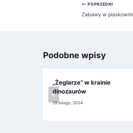
Nawigacja
POPRZEDNI
Zabawy w piaskowni
wpisu
Podobne wpisy
„Żeglarze” w krainie
dinozaurów
29 lutego, 2024