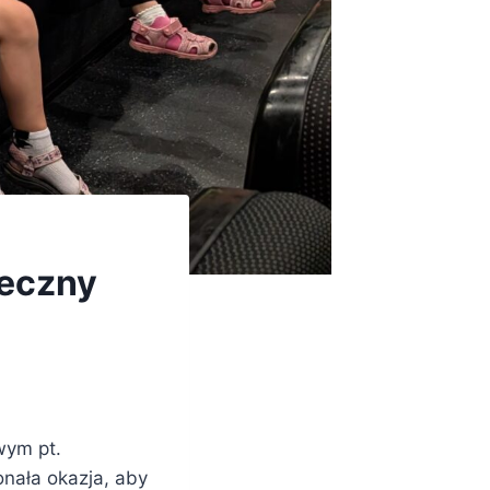
ieczny
wym pt.
onała okazja, aby