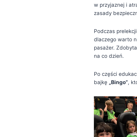
w przyjaznej i a
zasady bezpieczn
Podczas prelekcji
dlaczego warto n
pasażer. Zdobyta
na co dzień.
Po części edukac
bajkę
„Bingo”
, k