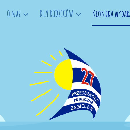
O nas
DLA RODZICÓW
Kronika wydar