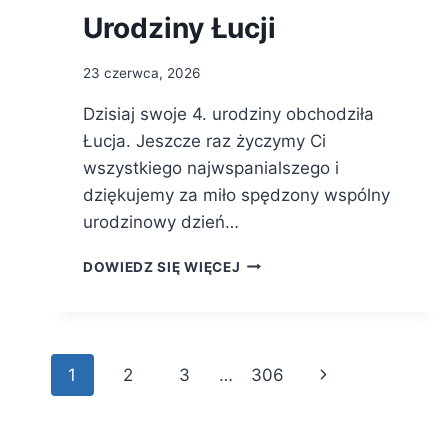
Urodziny Łucji
23 czerwca, 2026
Dzisiaj swoje 4. urodziny obchodziła
Łucja. Jeszcze raz życzymy Ci
wszystkiego najwspanialszego i
dziękujemy za miło spędzony wspólny
urodzinowy dzień…
URODZINY
DOWIEDZ SIĘ WIĘCEJ
ŁUCJI
Nawigacja
Następna
1
2
3
…
306
strony
strona