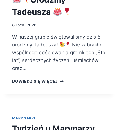
Tadeusza
8 lipca, 2026
W naszej grupie świętowaliśmy dziś 5
urodziny Tadeusza!
Nie zabrakło
wspólnego odśpiewania gromkiego „Sto
lat”, serdecznych życzeń, uśmiechów
oraz…
DOWIEDZ SIĘ WIĘCEJ
URODZINY
TADEUSZA
MARYNARZE
Tydzień u Marynarzy