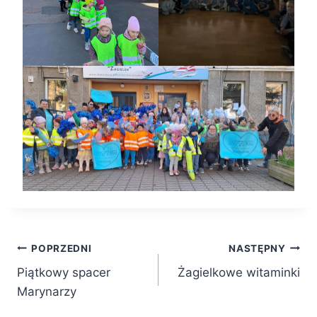
Nawigacja
POPRZEDNI
NASTĘPNY
Piątkowy spacer
Żagielkowe witaminki
wpisu
Marynarzy