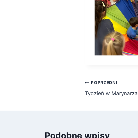
Nawigacja
POPRZEDNI
Tydzień w Marynarza
wpisu
Podobne wpisy