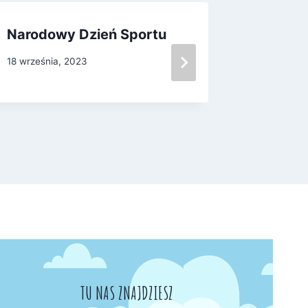
Narodowy Dzień Sportu
Poznal
JĘZYK
18 września, 2023
4 paździer
TU NAS ZNAJDZIESZ