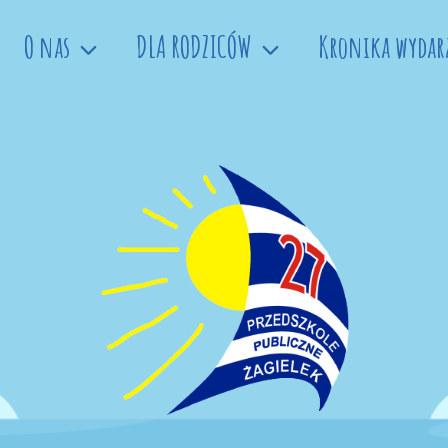
O nas
DLA RODZICÓW
Kronika wydar