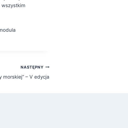
ć wszystkim
[modula
NASTĘPNY
 morskiej” – V edycja