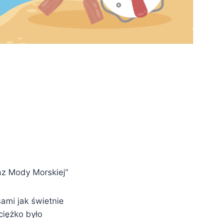
az Mody Morskiej”
sami jak świetnie
ciężko było