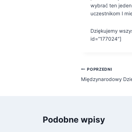
wybrać ten jeden
uczestnikom I mie
Dziękujemy wszys
id=”177024″]
Nawigacja
POPRZEDNI
Międzynarodowy Dzi
wpisu
Podobne wpisy