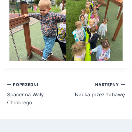
Nawigacja
POPRZEDNI
NASTĘPNY
Spacer na Wały
Nauka przez zabawę
wpisu
Chrobrego