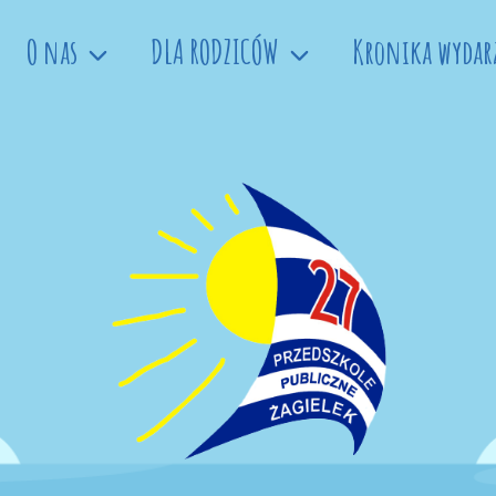
O nas
DLA RODZICÓW
Kronika wydar