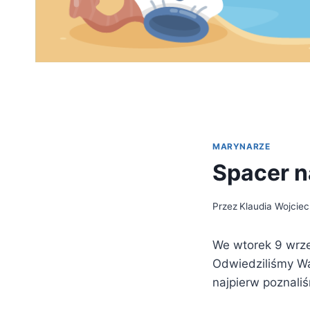
MARYNARZE
Spacer n
Przez
Klaudia Wojcie
We wtorek 9 wrze
Odwiedziliśmy Wa
najpierw poznali