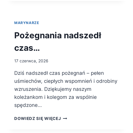
PIASKOWNICY
MARYNARZE
Pożegnania nadszedł
czas…
17 czerwca, 2026
Dziś nadszedł czas pożegnań – pełen
uśmiechów, ciepłych wspomnień i odrobiny
wzruszenia. Dziękujemy naszym
koleżankom i kolegom za wspólnie
spędzone…
POŻEGNANIA
DOWIEDZ SIĘ WIĘCEJ
NADSZEDŁ
CZAS…