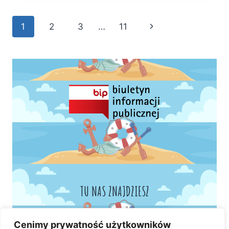
Nawigacja
Następna
1
2
3
…
11
strony
strona
TU NAS ZNAJDZIESZ
Cenimy prywatność użytkowników