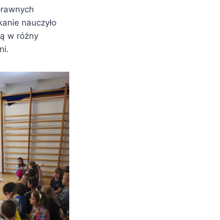
sprawnych
kanie nauczyło
ją w różny
ni.