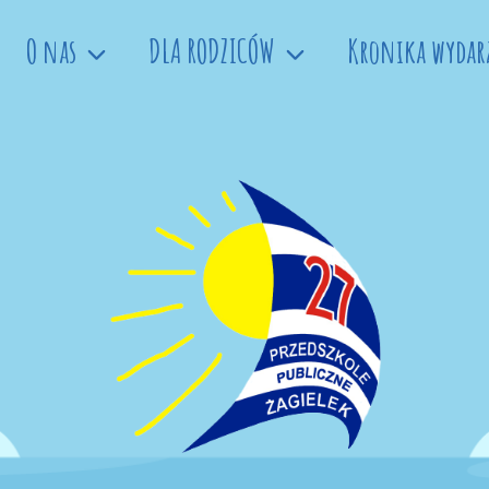
O nas
DLA RODZICÓW
Kronika wydar