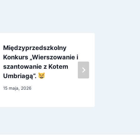
Międzyprzedszkolny
Między
Konkurs „Wierszowanie i
Tanecz
szantowanie z Kotem
tańca”.
Umbriagą”.
25 kwietni
15 maja, 2026