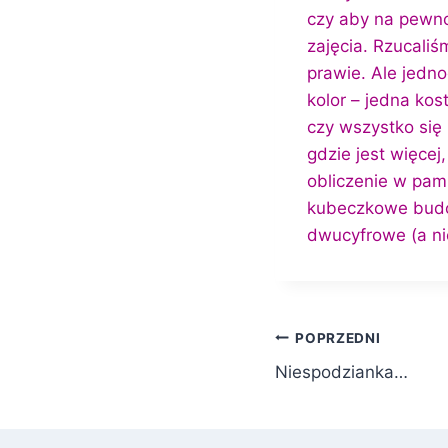
czy aby na pewno
zajęcia. Rzucali
prawie. Ale jedn
kolor – jedna kos
czy wszystko się
gdzie jest więcej
obliczenie w pami
kubeczkowe budow
dwucyfrowe (a ni
Nawigacja
POPRZEDNI
Niespodzianka…
wpisu