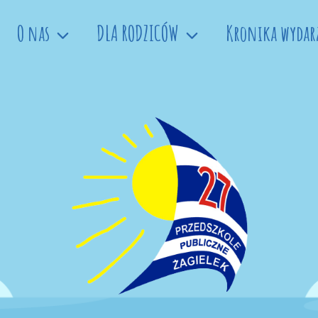
O nas
DLA RODZICÓW
Kronika wydar