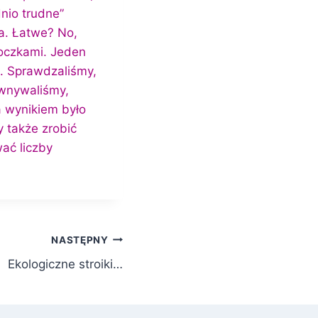
nio trudne”
a. Łatwe? No,
 oczkami. Jeden
i. Sprawdzaliśmy,
ównywaliśmy,
 a wynikiem było
y także zrobić
ać liczby
NASTĘPNY
Ekologiczne stroiki…