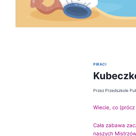
PIRACI
Kubeczk
Przez
Przedszkole Pub
Wiecie, co (prócz
Cała zabawa zacz
naszych Mistrzów