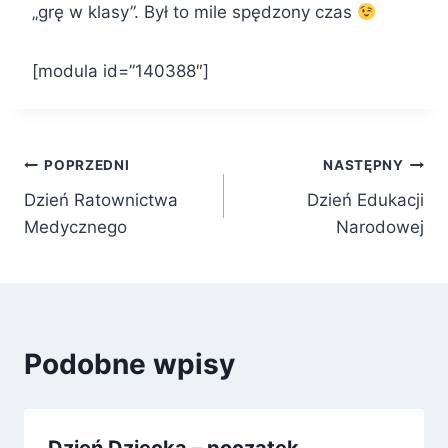
„grę w klasy”. Był to mile spędzony czas
[modula id=”140388″]
Nawigacja
POPRZEDNI
NASTĘPNY
Dzień Ratownictwa
Dzień Edukacji
wpisu
Medycznego
Narodowej
Podobne wpisy
Dzień Dziecka – początek…