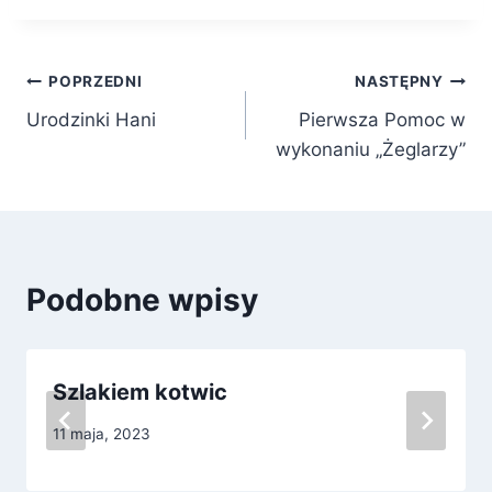
Nawigacja
POPRZEDNI
NASTĘPNY
Urodzinki Hani
Pierwsza Pomoc w
wpisu
wykonaniu „Żeglarzy”
Podobne wpisy
Szlakiem kotwic
11 maja, 2023