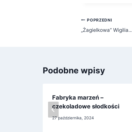
Nawigacja
POPRZEDNI
„Żagielkowa” Wigilia…
wpisu
Podobne wpisy
ąg
Fabryka marzeń –
czekoladowe słodkości
27 października, 2024