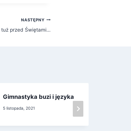
NASTĘPNY
i’ tuż przed Świętami…
Gimnastyka buzi i języka
Święto 
drugi…
5 listopada, 2021
31 paździe