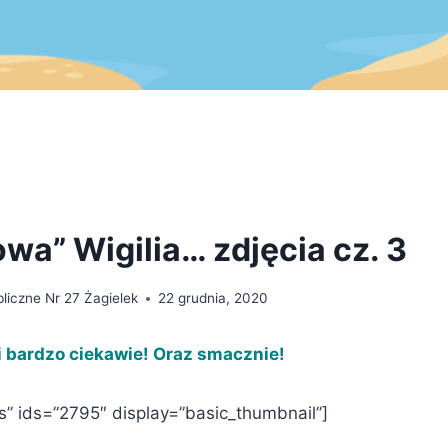
wa” Wigilia… zdjęcia cz. 3
liczne Nr 27 Żagielek
22 grudnia, 2020
i bardzo ciekawie! Oraz smacznie!
es” ids=”2795″ display=”basic_thumbnail”]