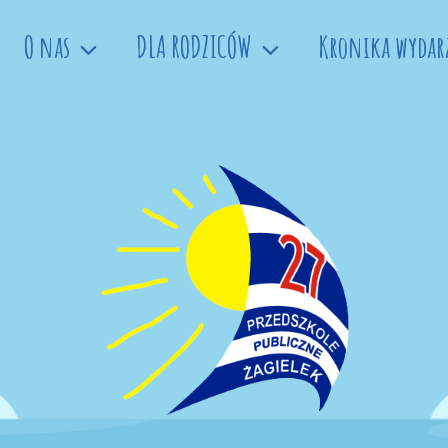
O nas
DLA RODZICÓW
Kronika wydar