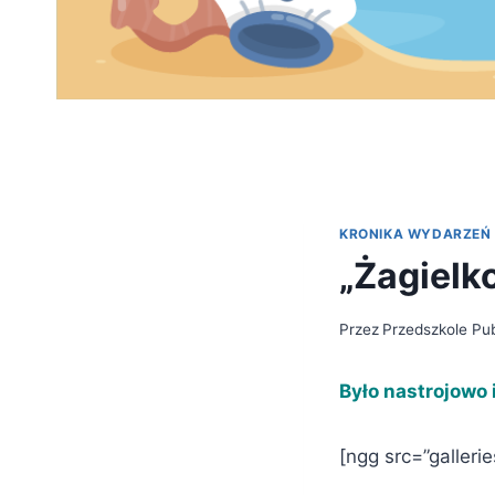
KRONIKA WYDARZEŃ
„Żagielko
Przez
Przedszkole Pub
Było nastrojowo 
[ngg src=”galleri