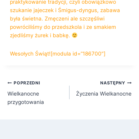
praktykowanie tradycji, czyli obowiązkowo
szukanie jajeczek i Śmigus-dyngus, zabawa
była świetna. Zmęczeni ale szczęśliwi
powróciliśmy do przedszkola i ze smakiem
zjedliśmy żurek i babkę.
Wesołych Świąt![modula id=”186700″]
Nawigacja
POPRZEDNI
NASTĘPNY
Wielkanocne
Życzenia Wielkanocne
wpisu
przygotowania