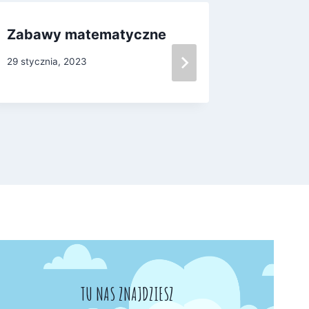
Zabawy matematyczne
Słów ki
29 stycznia, 2023
29 marca, 
TU NAS ZNAJDZIESZ