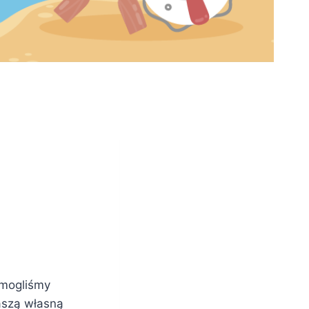
m mogliśmy
aszą własną