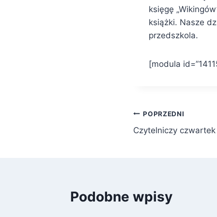
księgę „Wikingów
książki. Nasze dz
przedszkola.
[modula id=”1411
Nawigacja
POPRZEDNI
Czytelniczy czwartek
wpisu
Podobne wpisy