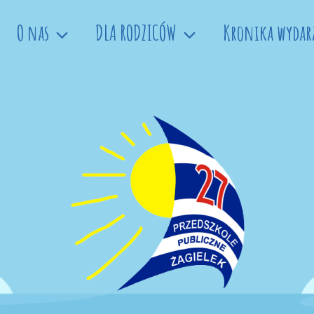
O nas
DLA RODZICÓW
Kronika wydar