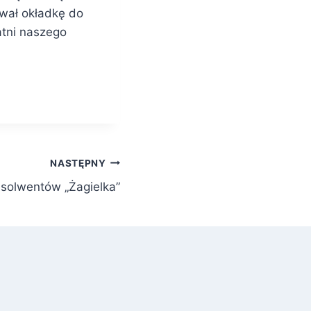
ował okładkę do
atni naszego
NASTĘPNY
solwentów „Żagielka”