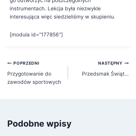
go odtworzyć na poszczególnych
instrumentach. Lekcja była niezwykle
interesująca więc siedzieliśmy w skupieniu.
[modula id=”177856″]
Nawigacja
POPRZEDNI
NASTĘPNY
Przygotowanie do
Przedsmak Świąt…
wpisu
zawodów sportowych
Podobne wpisy