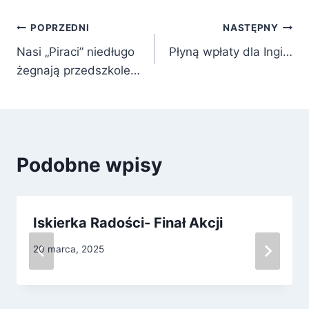
Nawigacja
POPRZEDNI
NASTĘPNY
Nasi „Piraci” niedługo
Płyną wpłaty dla Ingi…
wpisu
żegnają przedszkole…
Podobne wpisy
Iskierka Radości- Finał Akcji
20 marca, 2025