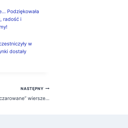
ie… Podziękowała
 radość i
amy!
uczestniczyły w
ynki dostały
NASTĘPNY
czarowane” wiersze…