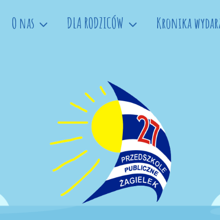
O nas
DLA RODZICÓW
Kronika wydar