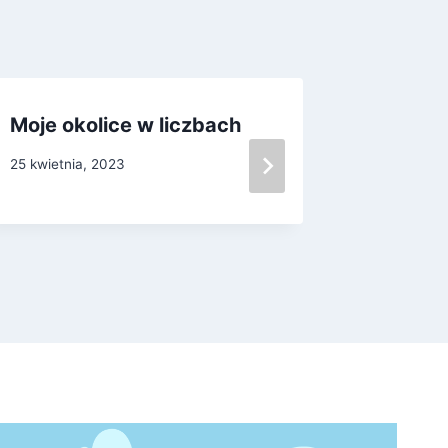
Moje okolice w liczbach
Wyróżni
„Rybak
25 kwietnia, 2023
16 grudnia