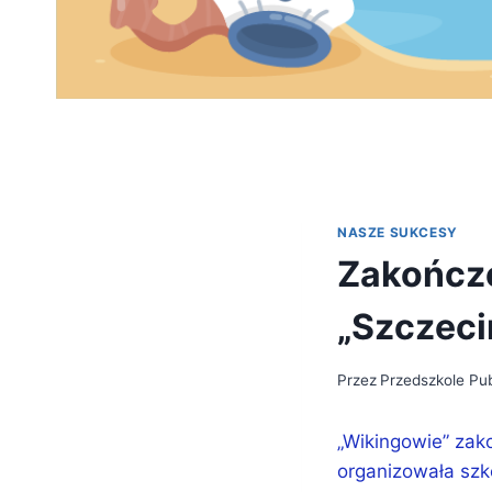
NASZE SUKCESY
Zakończe
„Szczeci
Przez
Przedszkole Pub
„Wikingowie” zako
organizowała sz