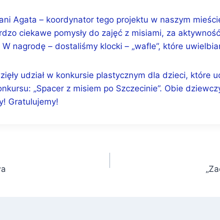
ani Agata – koordynator tego projektu w naszym mieśc
rdzo ciekawe pomysły do zajęć z misiami, za aktywność,
W nagrodę – dostaliśmy klocki – „wafle”, które uwielbi
wzięły udział w konkursie plastycznym dla dzieci, które 
konkursu: „Spacer z misiem po Szczecinie”. Obie dziewcz
y! Gratulujemy!
wa
„Za