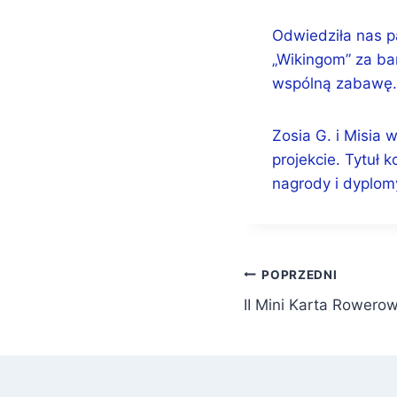
Odwiedziła nas p
„Wikingom” za ba
wspólną zabawę. 
Zosia G. i Misia 
projekcie. Tytuł 
nagrody i dyplom
Nawigacja
POPRZEDNI
II Mini Karta Rowero
wpisu