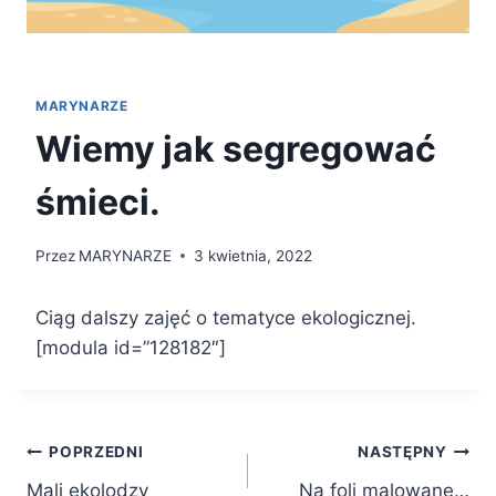
MARYNARZE
Wiemy jak segregować
śmieci.
Przez
MARYNARZE
3 kwietnia, 2022
Ciąg dalszy zajęć o tematyce ekologicznej.
[modula id=”128182″]
Nawigacja
POPRZEDNI
NASTĘPNY
Mali ekolodzy
Na foli malowane…