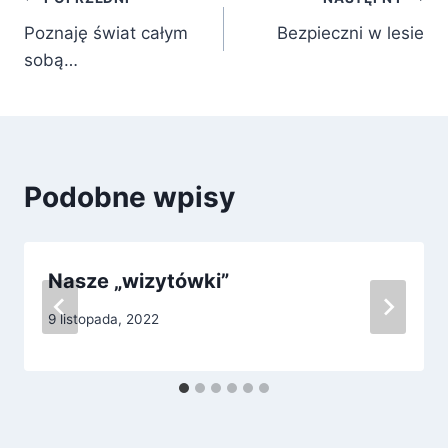
Nawigacja
Poznaję świat całym
Bezpieczni w lesie
wpisu
sobą…
Podobne wpisy
Nasze „wizytówki”
9 listopada, 2022