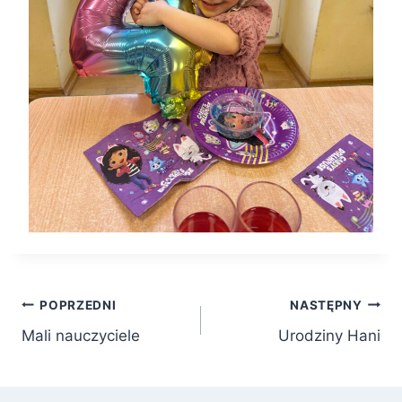
Nawigacja
POPRZEDNI
NASTĘPNY
Mali nauczyciele
Urodziny Hani
wpisu