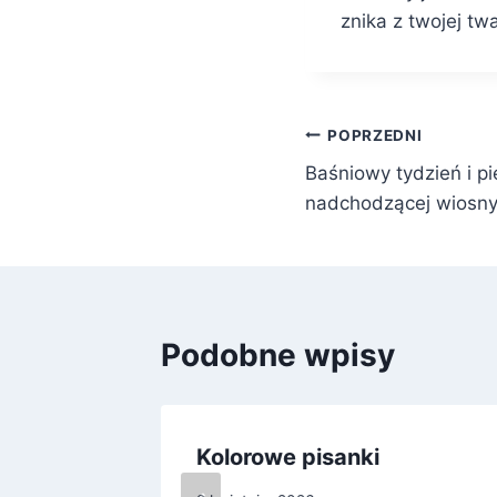
znika z twojej tw
Nawigacja
POPRZEDNI
Baśniowy tydzień i p
wpisu
nadchodzącej wiosn
Podobne wpisy
w
Kolorowe pisanki
mi!