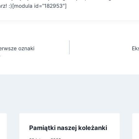
arz! :)[modula id=”182953″]
ierwsze oznaki
Ek
y
Pamiątki naszej koleżanki