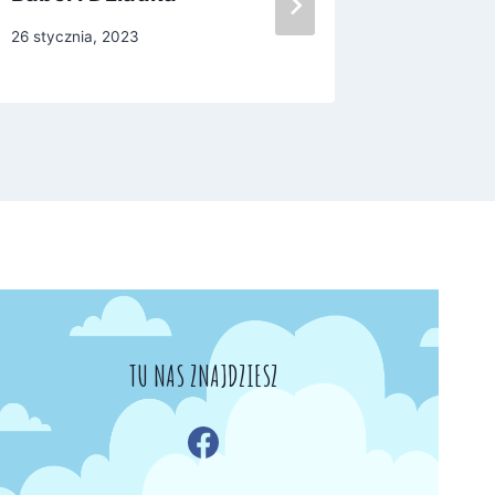
6 paździer
26 stycznia, 2023
TU NAS ZNAJDZIESZ