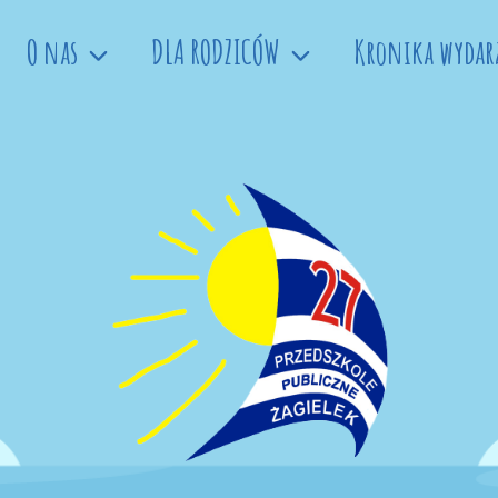
O nas
DLA RODZICÓW
Kronika wydar