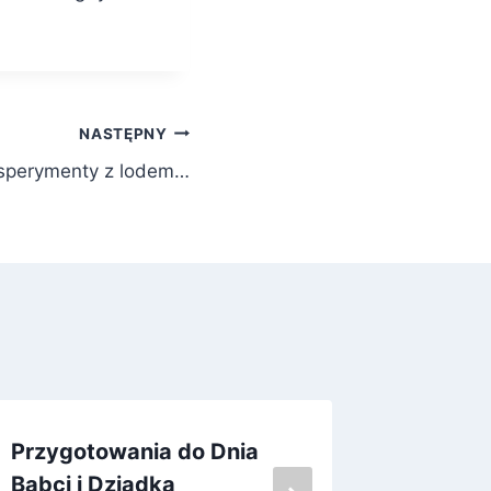
NASTĘPNY
sperymenty z lodem…
Przygotowania do Dnia
Europej
Babci i Dziadka