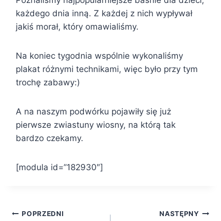
każdego dnia inną. Z każdej z nich wypływał
jakiś morał, który omawialiśmy.
Na koniec tygodnia wspólnie wykonaliśmy
plakat różnymi technikami, więc było przy tym
trochę zabawy:)
A na naszym podwórku pojawiły się już
pierwsze zwiastuny wiosny, na którą tak
bardzo czekamy.
[modula id=”182930″]
Nawigacja
POPRZEDNI
NASTĘPNY