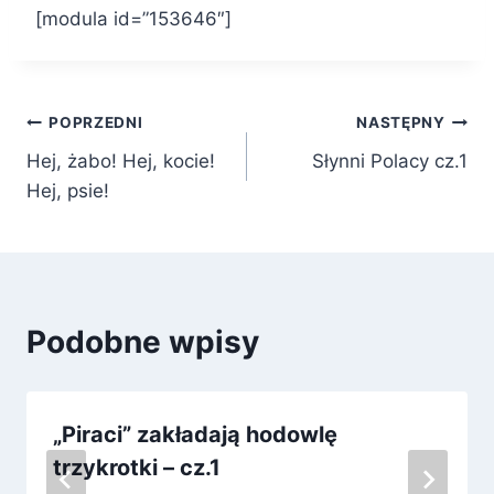
[modula id=”153646″]
Nawigacja
POPRZEDNI
NASTĘPNY
Hej, żabo! Hej, kocie!
Słynni Polacy cz.1
wpisu
Hej, psie!
Podobne wpisy
„Piraci” zakładają hodowlę
trzykrotki – cz.1