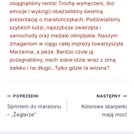
osiągnęliśmy remis! Trochę wymęczeni, (bo
emocje i wyścigi) obejrzeliśmy świetną
prezentację o maratończykach. Podziwialiśmy
szybkich ludzi, najszybsze zwierzęta i
samochody oraz medale olimpijskie. Naszym
zmaganiom w ciągu całej imprezy towarzyszyła
Marzanna, a jakże. Bardzo czule ją
pożegnaliśmy, niech sobie idzie wraz z zimą
daleko i na długo…Tylko gdzie ta wiosna?
Nawigacja
POPRZEDNI
NASTĘPNY
Sprintem do maratonu
Kolorowe skarpetki
wpisu
– „Żeglarze”
mają moc!