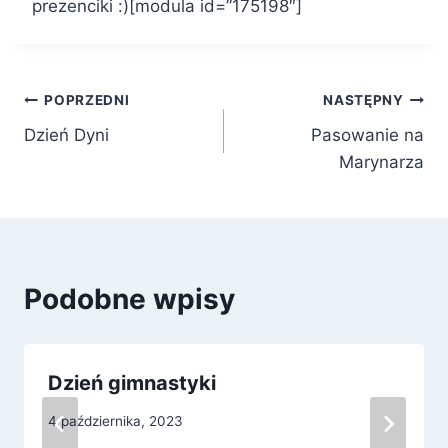
prezenciki :)[modula id=”175198″]
Nawigacja
POPRZEDNI
NASTĘPNY
Dzień Dyni
Pasowanie na
wpisu
Marynarza
Podobne wpisy
Dzień gimnastyki
4 października, 2023