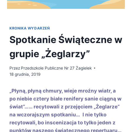
KRONIKA WYDARZEŃ
Spotkanie Świąteczne w
grupie „Żeglarzy”
Przez
Przedszkole Publiczne Nr 27 Żagielek
18 grudnia, 2019
„Płyną, płyną chmury, wieje mroźny wiatr, a
po niebie cztery białe renifery sanie ciągną w
świat”…
… recytowali z przejęciem „Żeglarze”
na wczorajszym spotkaniu… I nie tylko
recytowali, bo inscenizacja to tylko jeden z
punktów naszego świątecznego repertuaru…