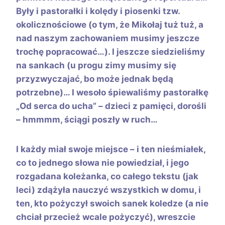
Były i pastorałki i kolędy i piosenki tzw.
okolicznościowe (o tym, że Mikołaj tuż tuż, a
nad naszym zachowaniem musimy jeszcze
trochę popracować…). I jeszcze siedzieliśmy
na sankach (u progu zimy musimy się
przyzwyczajać, bo może jednak będą
potrzebne)… I wesoło śpiewaliśmy pastorałkę
„Od serca do ucha” – dzieci z pamięci, dorośli
– hmmmm, ściągi poszły w ruch…
I każdy miał swoje miejsce – i ten nieśmiałek,
co to jednego słowa nie powiedział, i jego
rozgadana koleżanka, co całego tekstu (jak
leci) zdążyła nauczyć wszystkich w domu, i
ten, kto pożyczył swoich sanek koledze (a nie
chciał przecież wcale pożyczyć), wreszcie