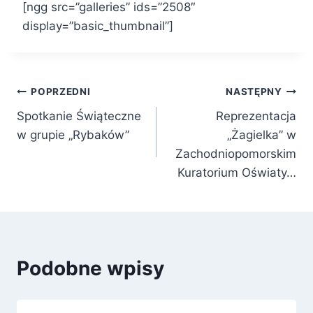
[ngg src=”galleries” ids=”2508″
display=”basic_thumbnail”]
Nawigacja
POPRZEDNI
NASTĘPNY
Spotkanie Świąteczne
Reprezentacja
wpisu
w grupie „Rybaków”
„Żagielka” w
Zachodniopomorskim
Kuratorium Oświaty…
Podobne wpisy