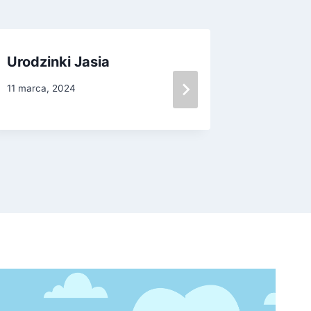
Urodzinki Jasia
Co słyc
11 marca, 2024
21 paździer