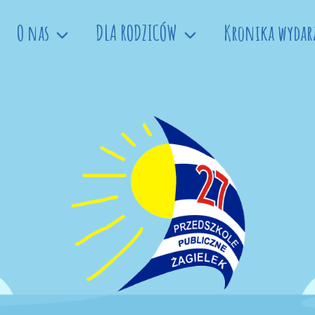
O nas
DLA RODZICÓW
Kronika wydar