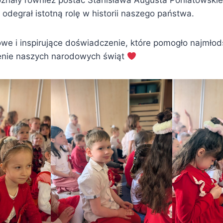
oznały również postać Stanisława Augusta Poniatowskie
y odegrał istotną rolę w historii naszego państwa.
owe i inspirujące doświadczenie, które pomogło najmłod
enie naszych narodowych świąt