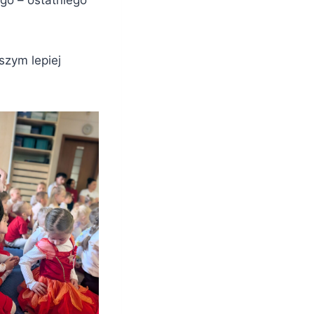
go – ostatniego
szym lepiej