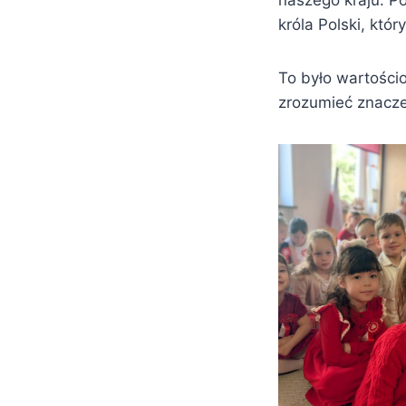
naszego kraju. P
króla Polski, któr
To było wartości
zrozumieć znacz