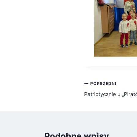
Nawigacja
POPRZEDNI
Patriotycznie u „Pira
wpisu
Podobne wpisy