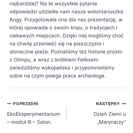
najbardziej? Na te wszystkie pytania
odpowiedzi udzieliła nam nasza wolontariuszka
Angy. Przygotowała ona dla nas prezentację, w
której opowiada o swoim kraju, o tradycjach i
ciekawych miejscach. Dzięki niej mogliśmy choć
na chwilę przenieść się na piaszczyste i
słoneczne plaże. Poznaliśmy też historie prosto
z Olimpu, a wraz z królikiem Feliksem
zwiedziliśmy wykopaliska i przypomnieliśmy
sobie na czym polega praca archeologa.
Nawigacja
POPRZEDNI
NASTĘPNY
EkoEksperymentarium
Dzień Ziemi u
wpisu
– moduł III – Salon.
„Marynarzy”