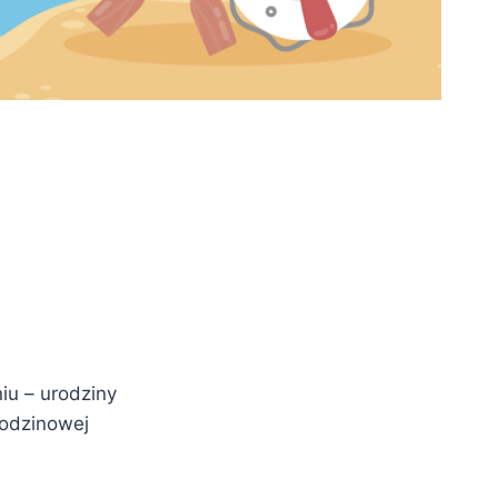
u – urodziny
rodzinowej