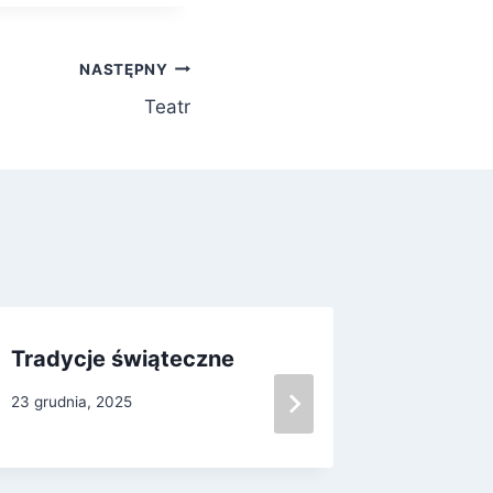
NASTĘPNY
Teatr
Tradycje świąteczne
Rok sz
23 grudnia, 2025
6 września