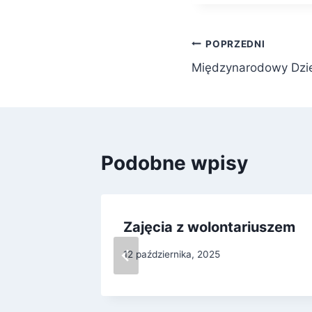
Nawigacja
POPRZEDNI
Międzynarodowy Dzie
wpisu
Podobne wpisy
 naszej
Zajęcia z wolontariuszem
12 października, 2025