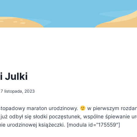
 Julki
7 listopada, 2023
stopadowy maraton urodzinowy.
w pierwszym rozdani
e już odbył się słodki poczęstunek, wspólne śpiewanie u
nie urodzinowej książeczki. [modula id=”175559″]