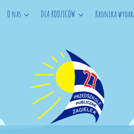
O nas
DLA RODZICÓW
Kronika wydar