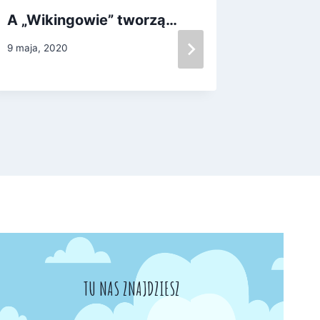
A „Wikingowie” tworzą…
Ciociu
9 maja, 2020
28 lipca, 2
TU NAS ZNAJDZIESZ