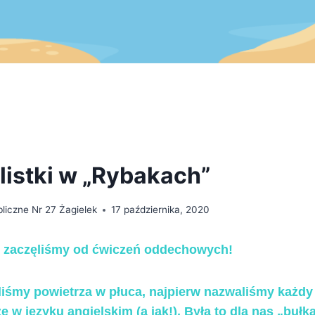
 listki w „Rybakach”
liczne Nr 27 Żagielek
17 października, 2020
 zaczęliśmy od ćwiczeń oddechowych!
liśmy powietrza w płuca, najpierw nazwaliśmy każdy
że w języku angielskim (a jak!). Była to dla nas „bułk