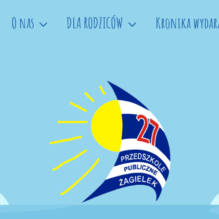
O nas
DLA RODZICÓW
Kronika wydar