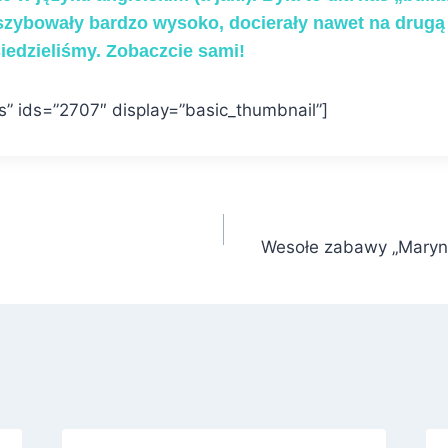
oszybowały bardzo wysoko, docierały nawet na drugą 
iedzieliśmy. Zobaczcie sami!
es” ids=”2707″ display=”basic_thumbnail”]
Wesołe zabawy „Maryn