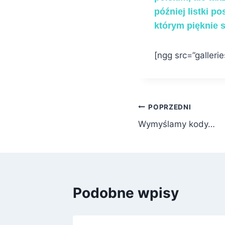
później listki p
którym pięknie s
[ngg src=”galleri
Nawigacja
POPRZEDNI
Wymyślamy kody…
wpisu
Podobne wpisy