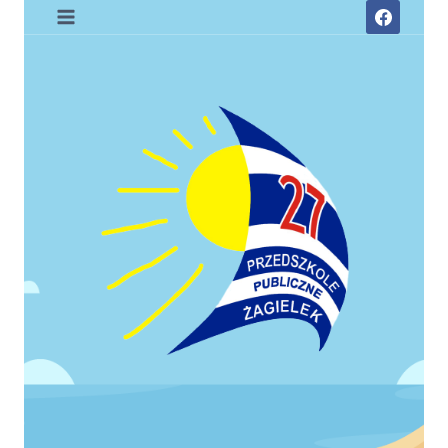
Przejdź
do
treści