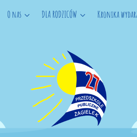
O nas
DLA RODZICÓW
Kronika wydar