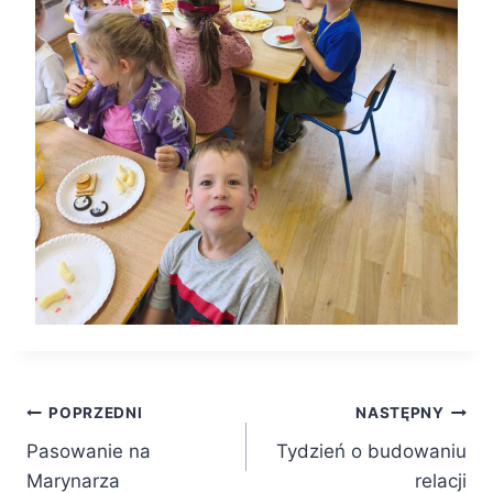
Nawigacja
POPRZEDNI
NASTĘPNY
Pasowanie na
Tydzień o budowaniu
wpisu
Marynarza
relacji