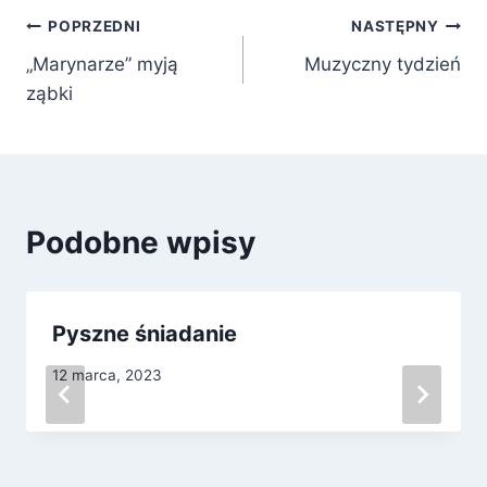
Nawigacja
POPRZEDNI
NASTĘPNY
„Marynarze” myją
Muzyczny tydzień
wpisu
ząbki
Podobne wpisy
Pyszne śniadanie
12 marca, 2023