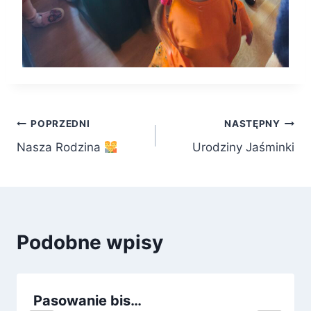
Nawigacja
POPRZEDNI
NASTĘPNY
Nasza Rodzina
Urodziny Jaśminki
wpisu
Podobne wpisy
Pasowanie bis…