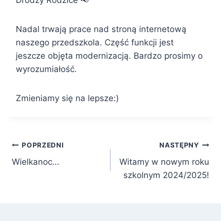
Drodzy Rodzice
Nadal trwają prace nad stroną internetową
naszego przedszkola. Część funkcji jest
jeszcze objęta modernizacją. Bardzo prosimy o
wyrozumiałość.
Zmieniamy się na lepsze:)
Nawigacja
POPRZEDNI
NASTĘPNY
Wielkanoc…
Witamy w nowym roku
wpisu
szkolnym 2024/2025!