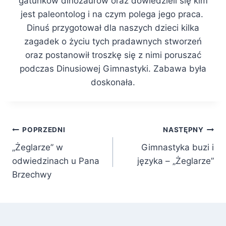
gatunków dinozaurów oraz dowiedzieli się kim
jest paleontolog i na czym polega jego praca.
Dinuś przygotował dla naszych dzieci kilka
zagadek o życiu tych pradawnych stworzeń
oraz postanowił troszkę się z nimi poruszać
podczas Dinusiowej Gimnastyki. Zabawa była
doskonała.
Nawigacja
POPRZEDNI
NASTĘPNY
„Żeglarze” w
Gimnastyka buzi i
wpisu
odwiedzinach u Pana
języka – „Żeglarze”
Brzechwy