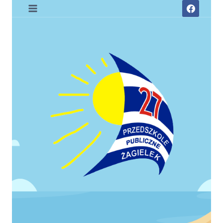
Przejdź
do
treści