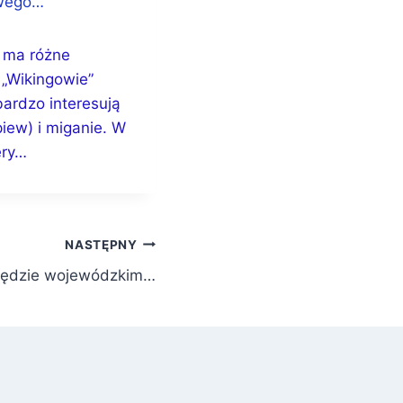
owego…
, ma różne
 „Wikingowie”
ardzo interesują
iew) i miganie. W
ery…
NASTĘPNY
zędzie wojewódzkim…