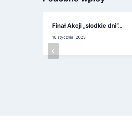
Finał Akcji „słodkie dni”…
o
18 stycznia, 2023
nego
ka