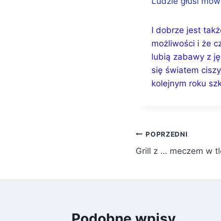
Ludzie głusi mów
I dobrze jest tak
możliwości i że 
lubią zabawy z j
się światem cisz
kolejnym roku s
Nawigacja
POPRZEDNI
Grill z … meczem w t
wpisu
Podobne wpisy