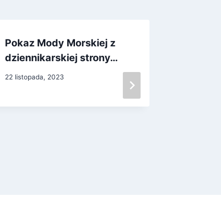
Pokaz Mody Morskiej z
Bohate
dziennikarskiej strony…
12 lutego, 
22 listopada, 2023