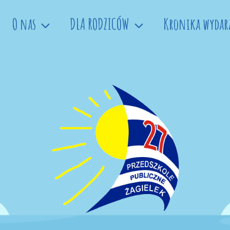
O nas
DLA RODZICÓW
Kronika wydar