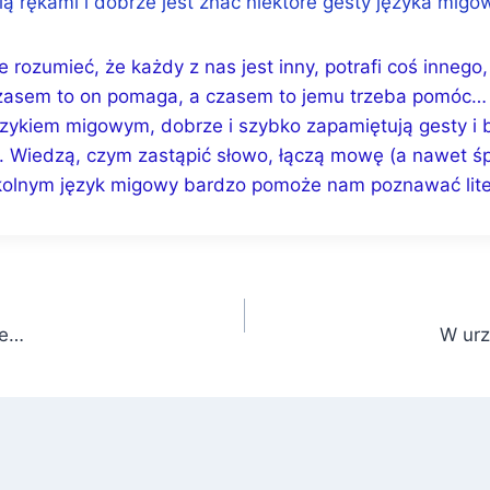
ią rękami i dobrze jest znać niektóre gesty języka mig
że rozumieć, że każdy z nas jest inny, potrafi coś innego
czasem to on pomaga, a czasem to jemu trzeba pomóc…
ęzykiem migowym, dobrze i szybko zapamiętują gesty i b
y. Wiedzą, czym zastąpić słowo, łączą mowę (a nawet śp
zkolnym język migowy bardzo pomoże nam poznawać lit
le…
W ur