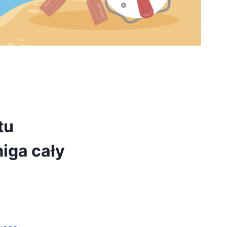
tu
iga cały