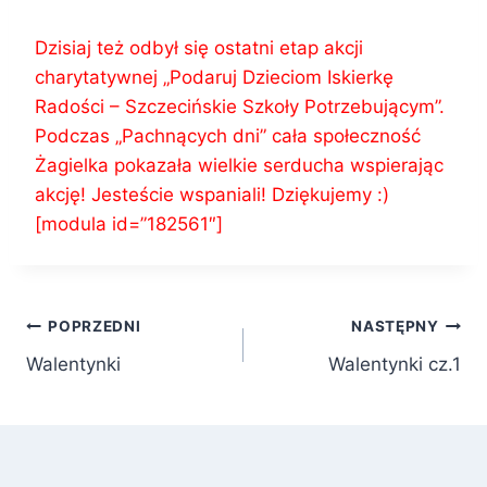
Dzisiaj też odbył się ostatni etap akcji
charytatywnej „Podaruj Dzieciom Iskierkę
Radości – Szczecińskie Szkoły Potrzebującym”.
Podczas „Pachnących dni” cała społeczność
Żagielka pokazała wielkie serducha wspierając
akcję! Jesteście wspaniali! Dziękujemy :)
[modula id=”182561″]
Nawigacja
POPRZEDNI
NASTĘPNY
Walentynki
Walentynki cz.1
wpisu