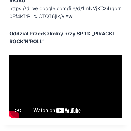
REJSU”
https://drive.google.com/file/d/1mNVjKCz4rqorr
0Ef4kTrPLcJCTQT6jIk/view
Oddział Przedszkolny przy SP 11:
„PIRACKI
ROCK’N’ROLL”