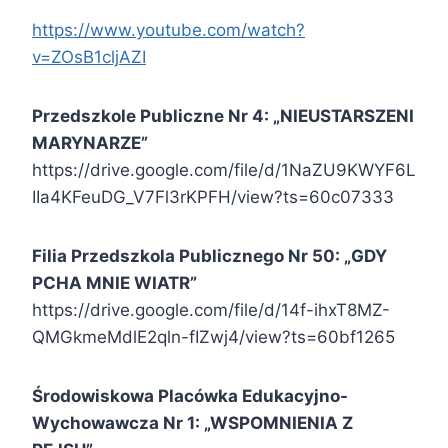
https://www.youtube.com/watch?
v=ZOsB1cljAZI
Przedszkole Publiczne Nr 4: „NIEUSTARSZENI
MARYNARZE”
https://drive.google.com/file/d/1NaZU9KWYF6L
IIa4KFeuDG_V7Fl3rKPFH/view?ts=60c07333
Filia Przedszkola Publicznego Nr 50: „GDY
PCHA MNIE WIATR”
https://drive.google.com/file/d/14f-ihxT8MZ-
QMGkmeMdlE2qln-fIZwj4/view?ts=60bf1265
Środowiskowa Placówka Edukacyjno-
Wychowawcza Nr 1: „WSPOMNIENIA Z