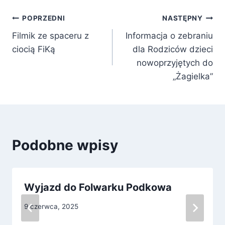
Nawigacja
POPRZEDNI
NASTĘPNY
Filmik ze spaceru z
Informacja o zebraniu
wpisu
ciocią FiKą
dla Rodziców dzieci
nowoprzyjętych do
„Żagielka”
Podobne wpisy
Wyjazd do Folwarku Podkowa
9 czerwca, 2025