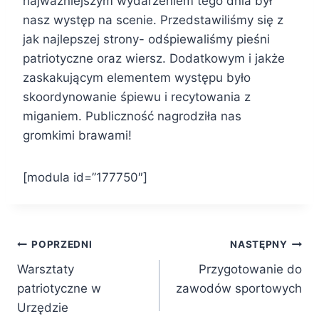
najważniejszym wydarzeniem tego dnia był
nasz występ na scenie. Przedstawiliśmy się z
jak najlepszej strony- odśpiewaliśmy pieśni
patriotyczne oraz wiersz. Dodatkowym i jakże
zaskakującym elementem występu było
skoordynowanie śpiewu i recytowania z
miganiem. Publiczność nagrodziła nas
gromkimi brawami!
[modula id=”177750″]
Nawigacja
POPRZEDNI
NASTĘPNY
Warsztaty
Przygotowanie do
wpisu
patriotyczne w
zawodów sportowych
Urzędzie