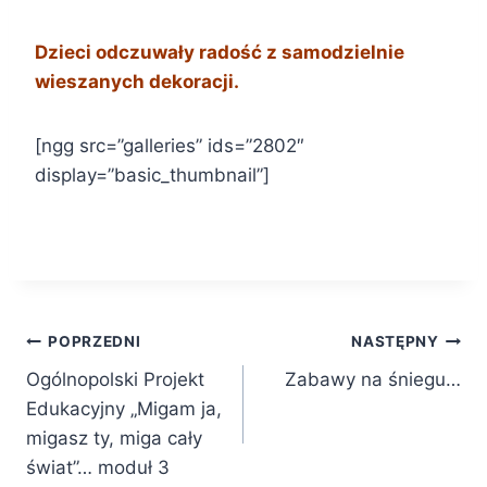
Dzieci odczuwały radość z samodzielnie
wieszanych dekoracji.
[ngg src=”galleries” ids=”2802″
display=”basic_thumbnail”]
Nawigacja
POPRZEDNI
NASTĘPNY
Ogólnopolski Projekt
Zabawy na śniegu…
wpisu
Edukacyjny „Migam ja,
migasz ty, miga cały
świat”… moduł 3