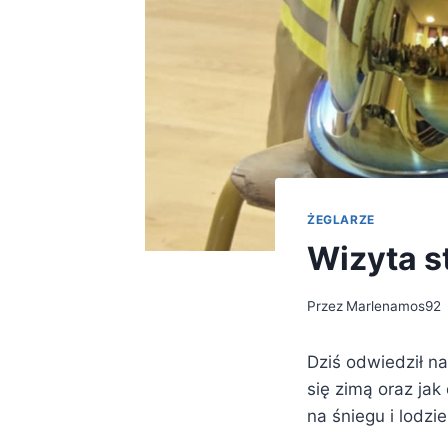
ŻEGLARZE
Wizyta s
Przez
Marlenamos92
Dziś odwiedził n
się zimą oraz ja
na śniegu i lodzi