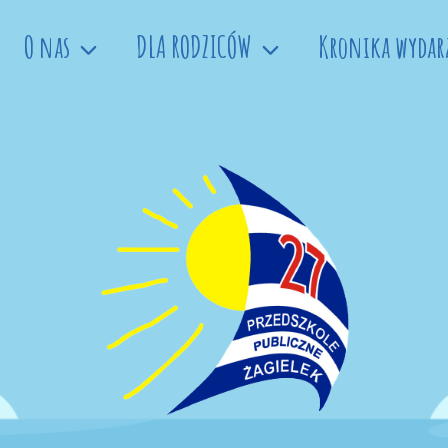
O nas
DLA RODZICÓW
Kronika wydar