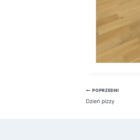
Nawigacja
POPRZEDNI
Dzień pizzy
wpisu