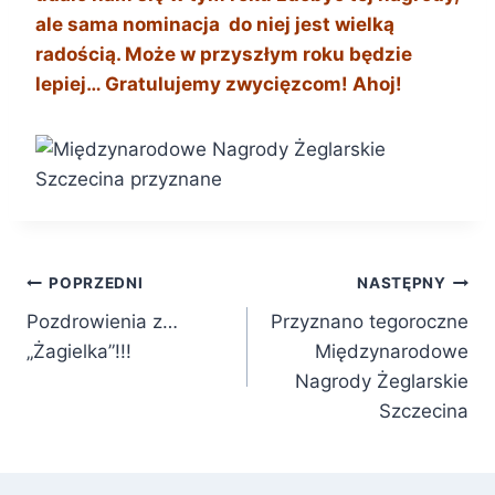
ale sama nominacja do niej jest wielką
radością. Może w przyszłym roku będzie
lepiej… Gratulujemy zwycięzcom! Ahoj!
Nawigacja
POPRZEDNI
NASTĘPNY
Pozdrowienia z…
Przyznano tegoroczne
wpisu
„Żagielka”!!!
Międzynarodowe
Nagrody Żeglarskie
Szczecina