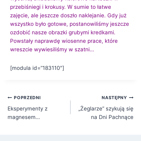
przebiśniegi i krokusy. W sumie to łatwe
zajęcie, ale jeszcze doszło naklejanie. Gdy już
wszystko było gotowe, postanowiliśmy jeszcze
ozdobić nasze obrazki grubymi kredkami.
Powstały naprawdę wiosenne prace, które
wreszcie wywiesiliśmy w szatni…
[modula id=”183110″]
Nawigacja
POPRZEDNI
NASTĘPNY
Eksperymenty z
„Żeglarze” szykują się
wpisu
magnesem…
na Dni Pachnące