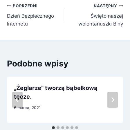
Nawigacja
POPRZEDNI
NASTĘPNY
Dzień Bezpiecznego
Święto naszej
wpisu
Internetu
wolontariuszki Biny
Podobne wpisy
„Żeglarze” tworzą bąbelkową
tęcze.
6 marca, 2021