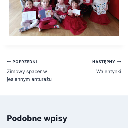
Nawigacja
POPRZEDNI
NASTĘPNY
Zimowy spacer w
Walentynki
wpisu
jesiennym anturażu
Podobne wpisy